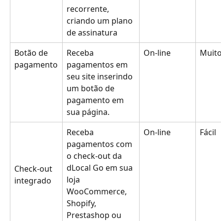
recorrente, 
criando um plano 
de assinatura
Botão de 
Receba 
On-line
Muito
pagamento
pagamentos em 
seu site inserindo 
um botão de 
pagamento em 
sua página.
Receba 
On-line
Fácil
pagamentos com 
o check-out da 
dLocal Go em sua 
Check-out 
loja 
integrado
WooCommerce, 
Shopify, 
Prestashop ou 