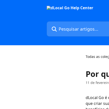
Passar para o conteúdo principal
Pesquisar artigos...
Todas as cole
Por q
11 de feverei
dLocal Go é 
que criar su