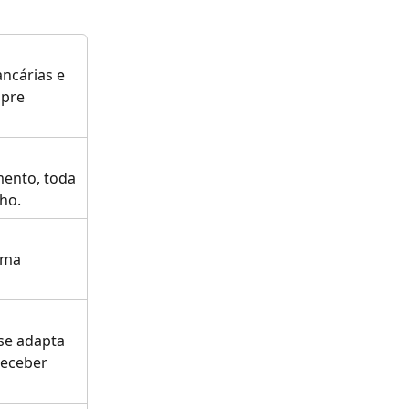
ncárias e 
pre 
ento, toda 
ho.
rma 
se adapta 
receber 