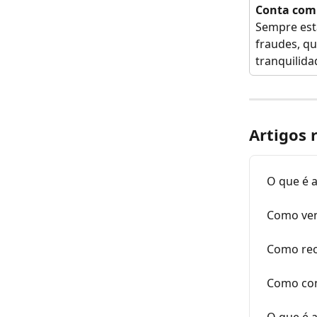
Conta com
Sempre est
fraudes, q
tranquilida
Artigos 
O que é 
Como ven
Como rec
Como con