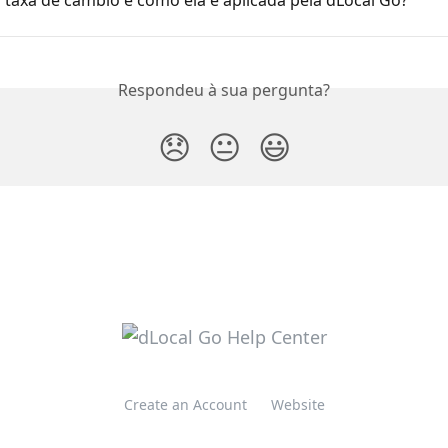
 taxa de câmbio e como ela é aplicada pela dLocal Go?
Respondeu à sua pergunta?
😞
😐
😃
Create an Account
Website