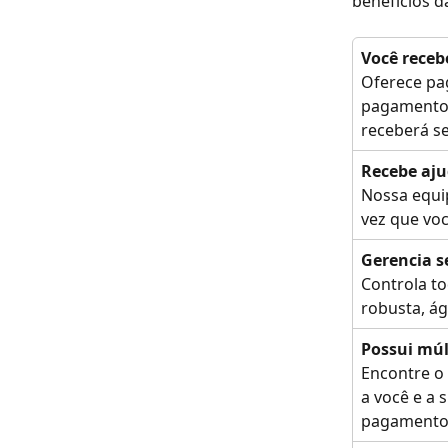
benefícios d
Você receb
Oferece pag
pagamentos
receberá s
Recebe aj
Nossa equi
vez que vo
Gerencia s
Controla t
robusta, ági
Possui múl
Encontre o
a você e a 
pagamento