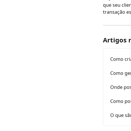
que seu clie
transação es
Artigos 
Como cri
Como ger
Onde pos
Como pos
O que sã