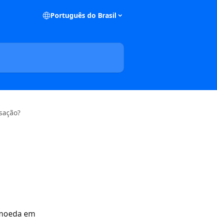
Português do Brasil
nsação?
 moeda em 