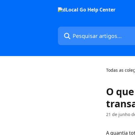
Passar para o conteúdo principal
Pesquisar artigos...
Todas as cole
O que
trans
21 de junho d
A quantia to