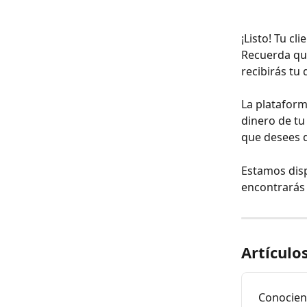
¡Listo! Tu cl
Recuerda qu
recibirás tu
La plataform
dinero de tu
que desees d
Estamos disp
encontrarás 
Artículo
Conocien