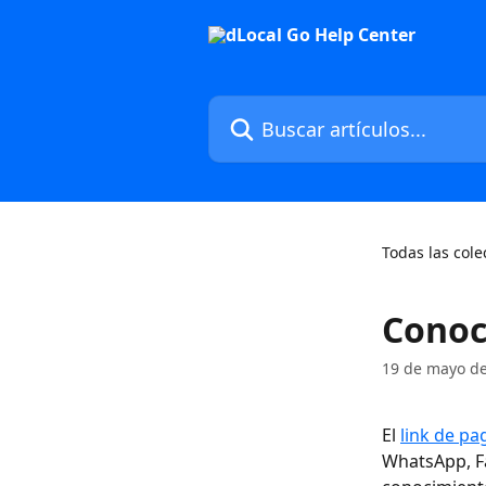
Ir al contenido principal
Buscar artículos...
Todas las cole
Conoc
19 de mayo d
El 
link de pa
WhatsApp, Fa