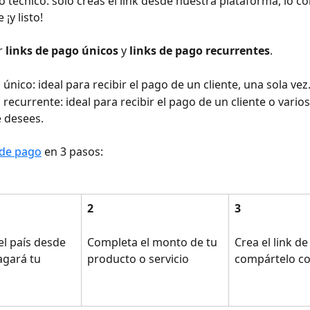
 técnico: solo creas el link desde nuestra plataforma, lo c
 ¡y listo! 
 
links de pago únicos
 y 
links de pago recurrentes
.
único: ideal para recibir el pago de un cliente, una sola vez.
recurrente: ideal para recibir el pago de un cliente o varios
 desees.
 de pago
 en 3 pasos:
2
3
el país desde 
Completa el monto de tu 
Crea el link de
gará tu 
producto o servicio
compártelo con