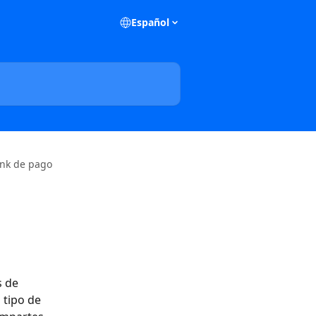
Español
ink de pago
s de 
 tipo de 